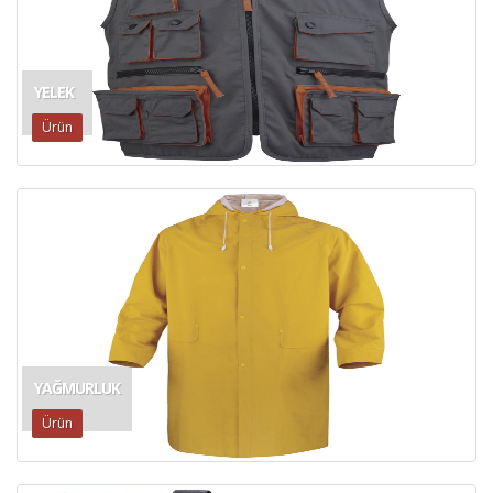
YELEK
Ürün
YAĞMURLUK
Ürün