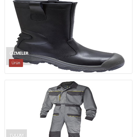
ÇIZMELER
Ürün
TULUM