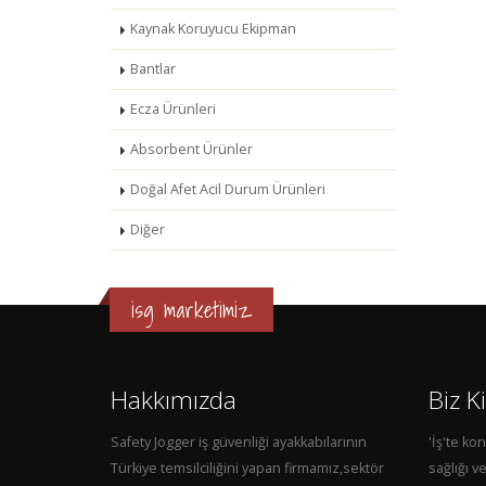
Kaynak Koruyucu Ekipman
Bantlar
Ecza Ürünleri
Absorbent Ürünler
Doğal Afet Acil Durum Ürünleri
Diğer
isg marketimiz
Hakkımızda
Biz K
Safety Jogger iş güvenliği ayakkabılarının
'İş'te kon
Türkiye temsilciliğini yapan firmamız,sektör
sağlığı v