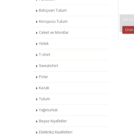
Bahçıvan Tulum
DELTA
Koruyucu Tulum
Ürün
Ceket ve Montlar
Yelek
T-shirt
Sweatshirt
Polar
Kazak
Tulum
Yağmurluk
Beyaz Kıyafetler
Elektrikçi Kıyafetleri