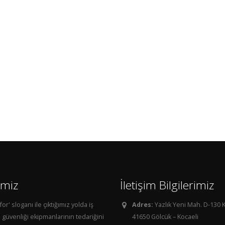
imiz
İletişim Bilgilerimiz
for' sloganı ile çıktığımız yolda iş
Adres:
Yazlık Yeni Mah. D-130 K
e güvenliği ekipmanlarının tedariğini
41650 Gölcük – Kocaeli