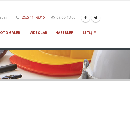
etişim
(262) 414-8315
09:00-18:00
FOTO GALERI
VIDEOLAR
HABERLER
İLETIŞIM