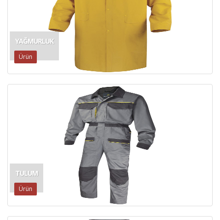
YAĞMURLUK
Ürün
TULUM
Ürün