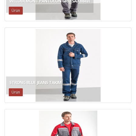
WELDER MONT PANTOLON GRİ / SAX MAVİ
Ürün
STRONG BLUE JEANS TAKIM
Ürün