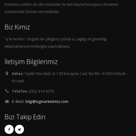
firmamız,sektör de dev markalar ile tüm kişisel koruyucu donanım
ürünlerinde hizmet vermektedir.
Biz Kimiz
'İş'te konfor' sloganı ile çıktığımız yolda iş sağlığı ve güvenliği
ekipmanlarının tedariğini yapmaktayız.
İletişim Bilgilerimiz
Adres:
Yazlık Yeni Mah. D-130 Karayolu Cad. No.89 / 41650 Gölcük –
Kocaeli
Telefon:
(262) 414-8315
E-Mail:
bilgi@isgmarketimiz.com
Bizi Takip Edin