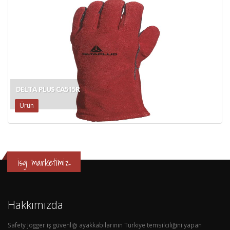
DELTA PLUS CA515R
Ürün
isg marketimiz
Hakkımızda
Safety Jogger iş güvenliği ayakkabılarının Türkiye temsilciliğini yapan