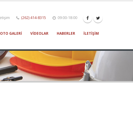
etişim
(262) 414-8315
09:00-18:00
FOTO GALERI
VIDEOLAR
HABERLER
İLETIŞIM