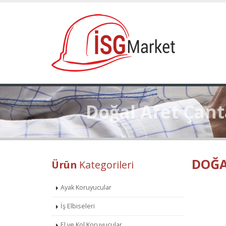
Doğal Afet Çant
DOĞA
Ürün
Kategorileri
Ayak Koruyucular
İş Elbiseleri
El ve Kol Koruyucular