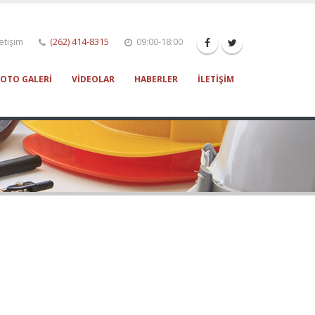
etişim
(262) 414-8315
09:00-18:00
FOTO GALERI
VIDEOLAR
HABERLER
İLETIŞIM