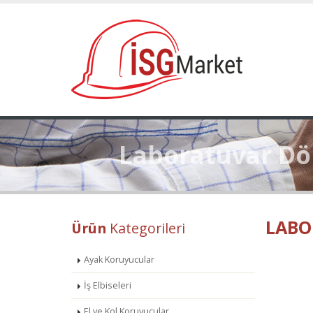
Laboratuvar Dö
LABO
Ürün
Kategorileri
Ayak Koruyucular
İş Elbiseleri
El ve Kol Koruyucular