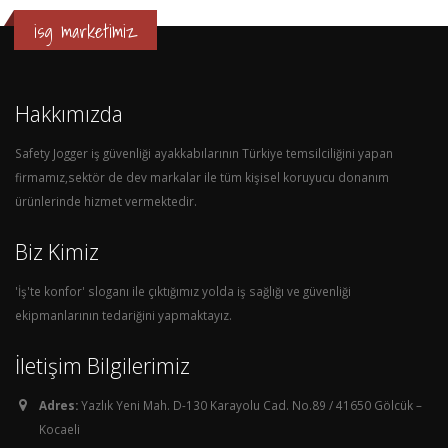
isg marketimiz
Hakkımızda
Safety Jogger iş güvenliği ayakkabılarının Türkiye temsilciliğini yapan
firmamız,sektör de dev markalar ile tüm kişisel koruyucu donanım
ürünlerinde hizmet vermektedir.
Biz Kimiz
'İş'te konfor' sloganı ile çıktığımız yolda iş sağlığı ve güvenliği
ekipmanlarının tedariğini yapmaktayız.
İletişim Bilgilerimiz
Adres:
Yazlık Yeni Mah. D-130 Karayolu Cad. No.89 / 41650 Gölcük –
Kocaeli