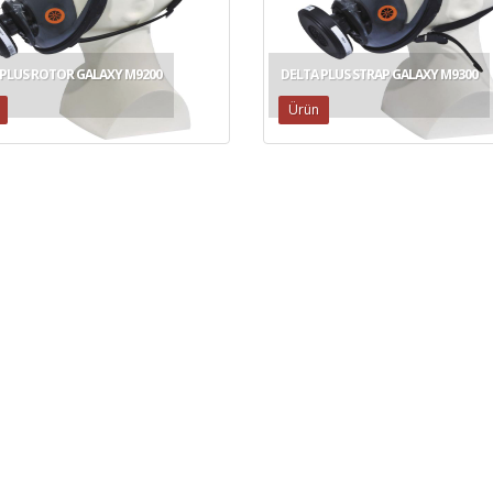
 PLUS ROTOR GALAXY M9200
DELTA PLUS STRAP GALAXY M9300
Ürün