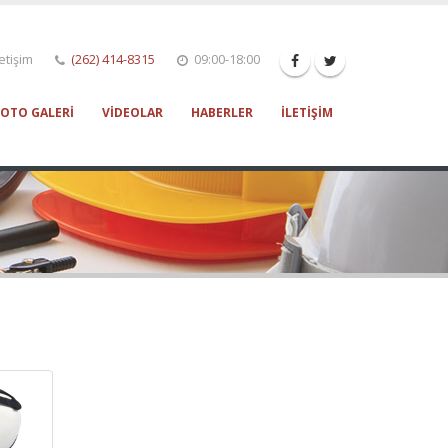
etişim
(262) 414-8315
09:00-18:00
FOTO GALERI
VIDEOLAR
HABERLER
İLETIŞIM