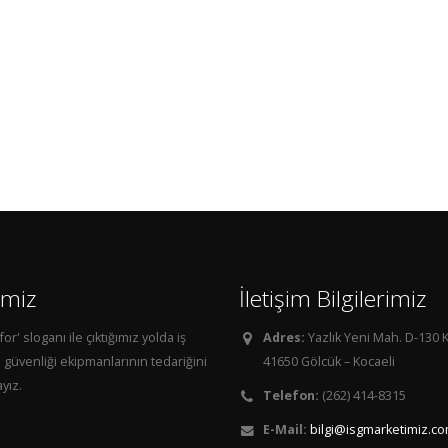
imiz
İletişim Bilgilerimiz
for' sloganı ile çıktığımız yolda iş
Adres:
Yazlık Yeni Mah. D-130 K
e güvenliği ekipmanlarının tedariğini
41650 Gölcük – Kocaeli
yız.
Telefon:
(262) 414-8315
E-Mail:
bilgi@isgmarketimiz.c