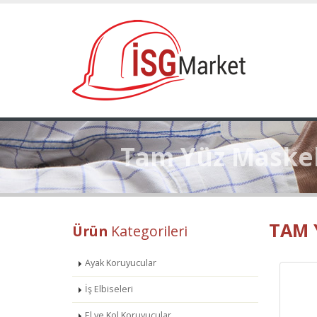
Tam Yüz Maskel
TAM 
Ürün
Kategorileri
Ayak Koruyucular
İş Elbiseleri
El ve Kol Koruyucular