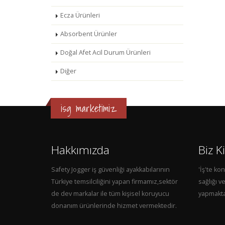
Ecza Ürünleri
Absorbent Ürünler
Doğal Afet Acil Durum Ürünleri
Diğer
isg marketimiz
Hakkımızda
Biz K
Safety Jogger iş güvenliği ayakkabılarının
'İş'te kon
Türkiye temsilciliğini yapan firmamız,sektör
sağlığı v
de dev markalar ile tüm kişisel koruyucu
yapmakta
donanım ürünlerinde hizmet vermektedir.