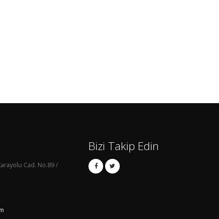
Bizi Takip Edin
arayolu Cad. No.89 /
om