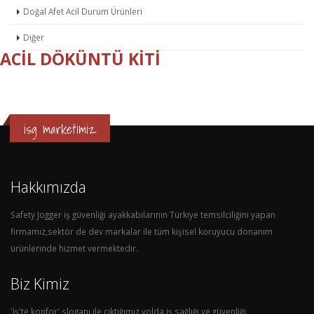
Doğal Afet Acil Durum Ürünleri
Diğer
ACIL DÖKÜNTÜ KITI
isg marketimiz
Hakkımızda
Safety Jogger iş güvenliği ayakkabılarının Türkiye temsilciliğini yapan
firmamız,sektör de dev markalar ile tüm kişisel koruyucu donanım
ürünlerinde hizmet vermektedir.
Biz Kimiz
'İş'te konfor' sloganı ile çıktığımız yolda iş sağlığı ve güvenliği