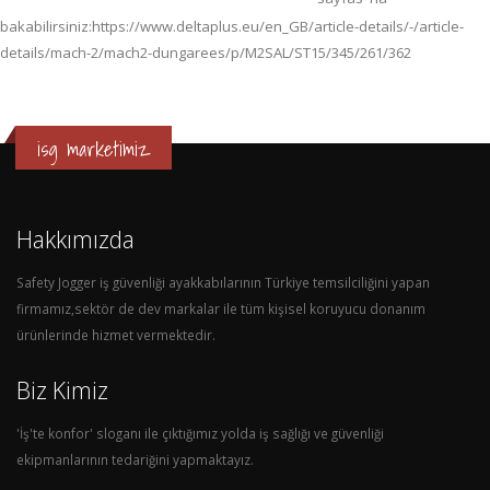
bakabilirsiniz:https://www.deltaplus.eu/en_GB/article-details/-/article-
details/mach-2/mach2-dungarees/p/M2SAL/ST15/345/261/362
isg marketimiz
Hakkımızda
Safety Jogger iş güvenliği ayakkabılarının Türkiye temsilciliğini yapan
firmamız,sektör de dev markalar ile tüm kişisel koruyucu donanım
ürünlerinde hizmet vermektedir.
Biz Kimiz
'İş'te konfor' sloganı ile çıktığımız yolda iş sağlığı ve güvenliği
ekipmanlarının tedariğini yapmaktayız.