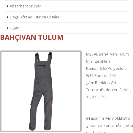
Absorbent Ürünler
Doğal Afet Acil Durum Ürünleri
Diğer
BAHÇIVAN TULUM
M2SAL BahÁ˝van Tulum
İr¸n ÷zellikleri
Kuma˛:
%65 Polyester,
%35 Pamuk 245
g/m≤Renkler:
Gri-
TuruncuBedenler:
S, M, L,
XL, XXL, 3XL
#Tasar˝m iÁin not:Ekstra
gˆrsel ve ikonlar iÁin ¸retici
sayfas˝na