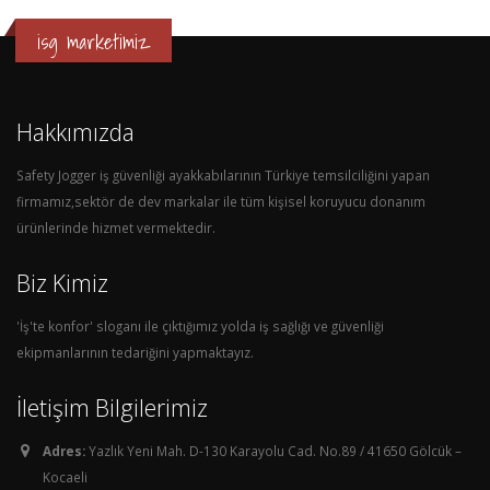
isg marketimiz
Hakkımızda
Safety Jogger iş güvenliği ayakkabılarının Türkiye temsilciliğini yapan
firmamız,sektör de dev markalar ile tüm kişisel koruyucu donanım
ürünlerinde hizmet vermektedir.
Biz Kimiz
'İş'te konfor' sloganı ile çıktığımız yolda iş sağlığı ve güvenliği
ekipmanlarının tedariğini yapmaktayız.
İletişim Bilgilerimiz
Adres:
Yazlık Yeni Mah. D-130 Karayolu Cad. No.89 / 41650 Gölcük –
Kocaeli