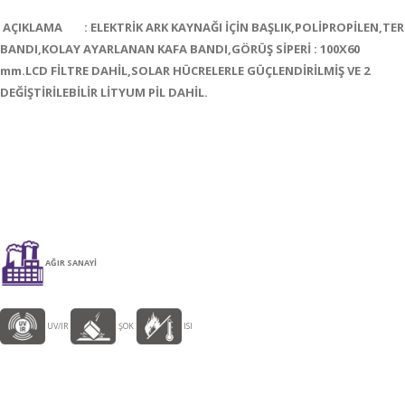
AÇIKLAMA : ELEKTRİK ARK KAYNAĞI İÇİN BAŞLIK,POLİPROPİLEN,TER
BANDI,KOLAY AYARLANAN KAFA BANDI,GÖRÜŞ SİPERİ : 100X60
mm.LCD FİLTRE DAHİL,SOLAR HÜCRELERLE GÜÇLENDİRİLMİŞ VE 2
DEĞİŞTİRİLEBİLİR LİTYUM PİL DAHİL.
AĞIR SANAYİ
UV/IR
ŞOK
ISI