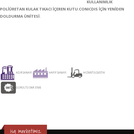
KULLANIMLIK
POLİÜRETAN KULAK TIKACI İÇEREN KUTU.CONICDIS İÇİN YENİDEN
DOLDURMA ÜNİTESİ.
AĞIR SANAYİ
HAFİF SANAYİ
HİZMET/LOJİSTİK
GÜRÜLTÜ SNR 37dB
isg marketimiz