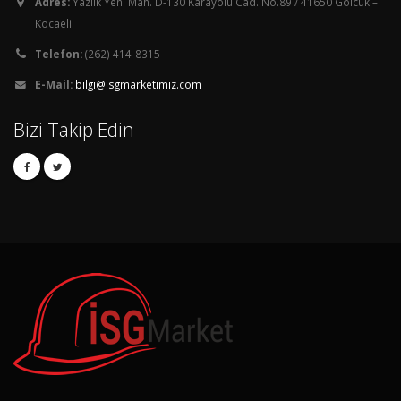
Adres:
Yazlık Yeni Mah. D-130 Karayolu Cad. No.89 / 41650 Gölcük –
Kocaeli
Telefon:
(262) 414-8315
E-Mail:
bilgi@isgmarketimiz.com
Bizi Takip Edin