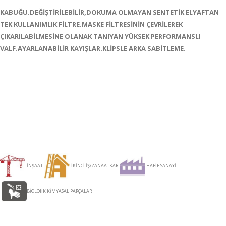
KABUĞU.DEĞİŞTİRİLEBİLİR,DOKUMA OLMAYAN SENTETİK ELYAFTAN
TEK KULLANIMLIK FİLTRE.MASKE FİLTRESİNİN ÇEVRİLEREK
ÇIKARILABİLMESİNE OLANAK TANIYAN YÜKSEK PERFORMANSLI
VALF.AYARLANABİLİR KAYIŞLAR.KLİPSLE ARKA SABİTLEME.
İNŞAAT
İKİNCİ İŞ/ZANAATKAR
HAFİF SANAYİ
BİOLOJİK KİMYASAL PARÇALAR