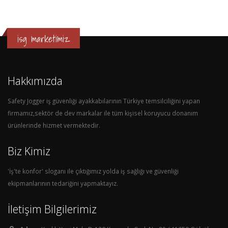
isg marketimiz
Hakkımızda
Safety Jogger iş güvenliği ayakkabılarının Türkiye temsilciliğini yapan
firmamız,sektör de dev markalar ile tüm kişisel koruyucu donanım
ürünlerinde hizmet vermektedir.
Biz Kimiz
'İş'te konfor' sloganı ile çıktığımız yolda iş sağlığı ve güvenliği
ekipmanlarının tedariğini yapmaktayız.
İletişim Bilgilerimiz