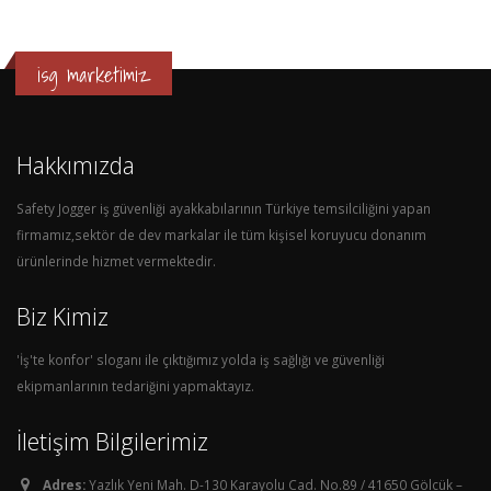
isg marketimiz
Hakkımızda
Safety Jogger iş güvenliği ayakkabılarının Türkiye temsilciliğini yapan
firmamız,sektör de dev markalar ile tüm kişisel koruyucu donanım
ürünlerinde hizmet vermektedir.
Biz Kimiz
'İş'te konfor' sloganı ile çıktığımız yolda iş sağlığı ve güvenliği
ekipmanlarının tedariğini yapmaktayız.
İletişim Bilgilerimiz
Adres:
Yazlık Yeni Mah. D-130 Karayolu Cad. No.89 / 41650 Gölcük –