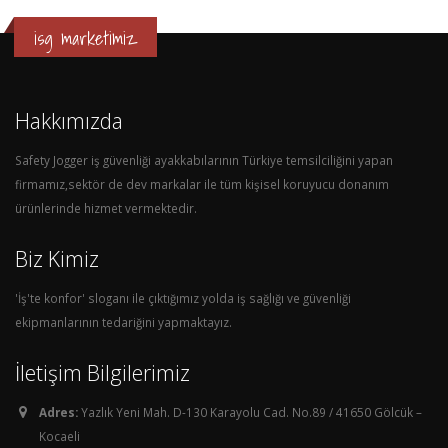
isg marketimiz
Hakkımızda
Safety Jogger iş güvenliği ayakkabılarının Türkiye temsilciliğini yapan
firmamız,sektör de dev markalar ile tüm kişisel koruyucu donanım
ürünlerinde hizmet vermektedir.
Biz Kimiz
'İş'te konfor' sloganı ile çıktığımız yolda iş sağlığı ve güvenliği
ekipmanlarının tedariğini yapmaktayız.
İletişim Bilgilerimiz
Adres:
Yazlık Yeni Mah. D-130 Karayolu Cad. No.89 / 41650 Gölcük –
Kocaeli