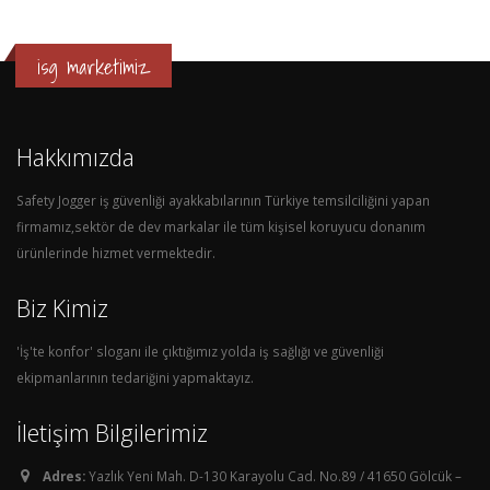
isg marketimiz
Hakkımızda
Safety Jogger iş güvenliği ayakkabılarının Türkiye temsilciliğini yapan
firmamız,sektör de dev markalar ile tüm kişisel koruyucu donanım
ürünlerinde hizmet vermektedir.
Biz Kimiz
'İş'te konfor' sloganı ile çıktığımız yolda iş sağlığı ve güvenliği
ekipmanlarının tedariğini yapmaktayız.
İletişim Bilgilerimiz
Adres:
Yazlık Yeni Mah. D-130 Karayolu Cad. No.89 / 41650 Gölcük –