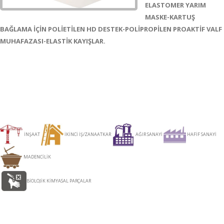
ELASTOMER YARIM
MASKE-KARTUŞ
BAĞLAMA İÇİN POLİETİLEN HD DESTEK-POLİPROPİLEN PROAKTİF VALF
MUHAFAZASI-ELASTİK KAYIŞLAR.
İNŞAAT
İKİNCİ İŞ/ZANAATKAR
AĞIR SANAYİ
HAFİF SANAYİ
MADENCİLİK
BİOLOJİK KİMYASAL PARÇALAR